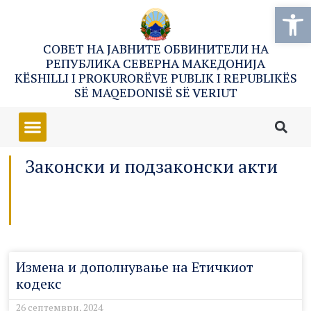
Open
СОВЕТ НА ЈАВНИТЕ ОБВИНИТЕЛИ НА
РЕПУБЛИКА СЕВЕРНА МАКЕДОНИЈА
KËSHILLI I PROKURORËVE PUBLIK I REPUBLIKËS
SË MAQEDONISË SË VERIUT
Законски и подзаконски акти
Измена и дополнување на Етичкиот
кодекс
26 септември, 2024