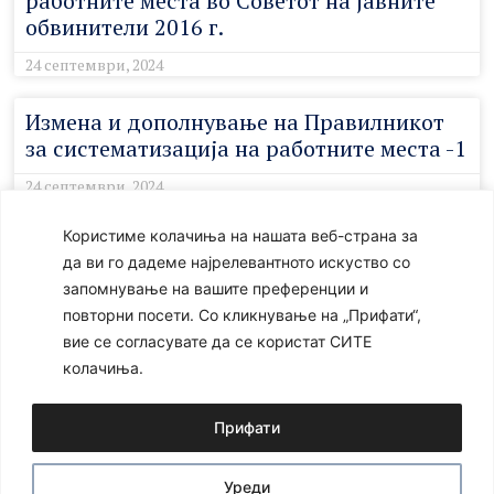
работните места во Советот на јавните
обвинители 2016 г.
24 септември, 2024
Измена и дополнување на Правилникот
за систематизација на работните места -1
24 септември, 2024
Користиме колачиња на нашата веб-страна за
Измена и дополнување на Правилникот
да ви го дадеме најрелевантното искуство со
за систематизација на работните места -2
запомнување на вашите преференции и
24 септември, 2024
повторни посети. Со кликнување на „Прифати“,
вие се согласувате да се користат СИТЕ
Измена и дополнување на Правилникот
колачиња.
за систематизација на работните места -3
Прифати
24 септември, 2024
Уреди