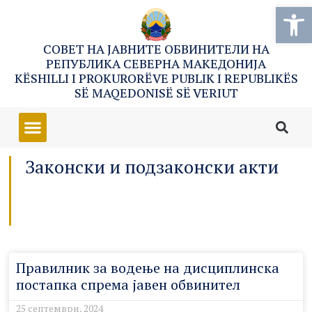
Open
СОВЕТ НА ЈАВНИТЕ ОБВИНИТЕЛИ НА
РЕПУБЛИКА СЕВЕРНА МАКЕДОНИЈА
KËSHILLI I PROKURORËVE PUBLIK I REPUBLIKËS
SË MAQEDONISË SË VERIUT
Законски и подзаконски акти
Правилник за водење на дисциплинска
постапка спрема јавен обвинител
25 септември, 2024