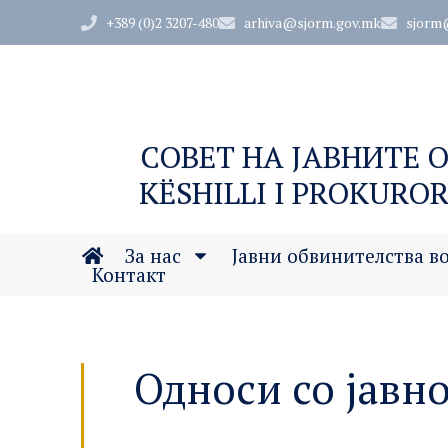
+389 (0)2 3207-480
arhiva@sjorm.gov.mk
sjorm
СОВЕТ НА ЈАВНИТЕ 
KËSHILLI I PROKUROR
За нас
Јавни обвинителства в
Контакт
Односи со јавн