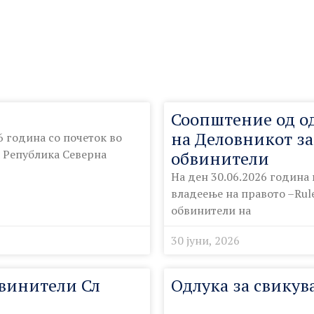
Соопштение од о
на Деловникот за
6 година со почеток во
а Република Северна
обвинители
На ден 30.06.2026 година
владеење на правото –Rule
обвинители на
30 јуни, 2026
бвинители Сл
Одлука за свикув