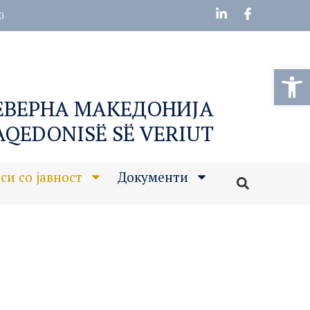
0
Open
СЕВЕРНА МАКЕДОНИЈА
MAQEDONISË SË VERIUT
си со јавност
Документи