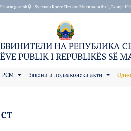
@sjorm.gov.mk
Булевар Крсте Петков Мисирков бр.1, Скопје 100
ОБВИНИТЕЛИ НА РЕПУБЛИКА 
ËVE PUBLIK I REPUBLIKËS SË 
о РСМ
Закони и подзаконски акти
Одно
ост