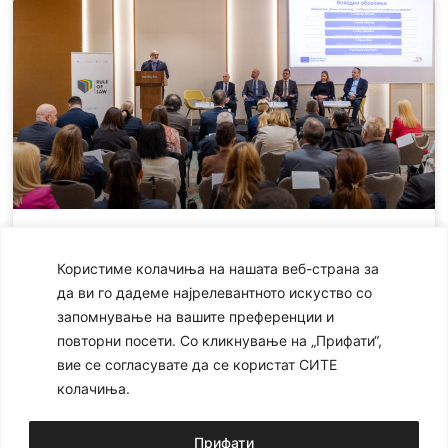
Конференција на тема
Користиме колачиња на нашата веб-страна за
“Транспарентноста како клучен фактор
да ви го дадеме најрелевантното искуство со
во работата на Советот на јавните
запомнување на вашите преференции и
обвинители на Република Северна
повторни посети. Со кликнување на „Прифати“,
Македонија“
вие се согласувате да се користат СИТЕ
На 06.05.2026 година во Хотел “Holiday inn“ во Скопје се
колачиња.
одржа конференција во организација на проектот
“Поддршка на ЕУ за владеење на правото“, на која
Прифати
7 мај, 2026