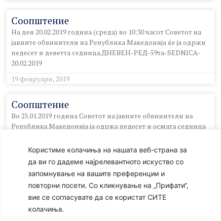
Соопштение
На ден 20.02.2019 година (среда) во 10:30 часот Советот на
јавните обвинители на Република Македонија ќе ја одржи
педесет и деветта седница.ДНЕВЕН-РЕД-59та-SEDNICA-
20.02.2019
19 февруари, 2019
Соопштение
Во 25.01.2019 година Советот на јавните обвинители на
Република Македонија ја одржа педесет и осмата седница
на која беша избрана Милка Спиркоска за Основен јавен
Користиме колачиња на нашата веб-страна за
29 јануари, 2019
да ви го дадеме најрелевантното искуство со
запомнување на вашите преференции и
Соопштение
повторни посети. Со кликнување на „Прифати“,
Во 25.01.2019 година Советот на јавните обвинители ја
вие се согласувате да се користат СИТЕ
одржа педесет и осмата седница на која беше избрана
колачиња.
Милка Спиркоска за Основен јавен обвинител во
Основното